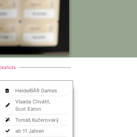
ckshots
HeidelBÄR Games
Vlaada Chvátil,
Scot Eaton
Tomáš Kučerovský
ab 11 Jahren