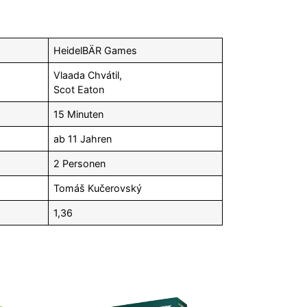
HeidelBÄR Games
Vlaada Chvátil,
Scot Eaton
15 Minuten
ab 11 Jahren
2 Personen
Tomáš Kučerovský
1,36