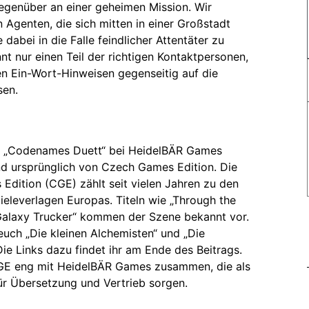
enüber an einer geheimen Mission. Wir
n Agenten, die sich mitten in einer Großstadt
dabei in die Falle feindlicher Attentäter zu
nt nur einen Teil der richtigen Kontaktpersonen,
en Ein-Wort-Hinweisen gegenseitig auf die
sen.
st „Codenames Duett“ bei HeidelBÄR Games
nd ursprünglich von Czech Games Edition. Die
dition (CGE) zählt seit vielen Jahren zu den
eleverlagen Europas. Titeln wie „Through the
Galaxy Trucker“ kommen der Szene bekannt vor.
euch „Die kleinen Alchemisten“ und „Die
Die Links dazu findet ihr am Ende des Beitrags.
CGE eng mit HeidelBÄR Games zusammen, die als
für Übersetzung und Vertrieb sorgen.