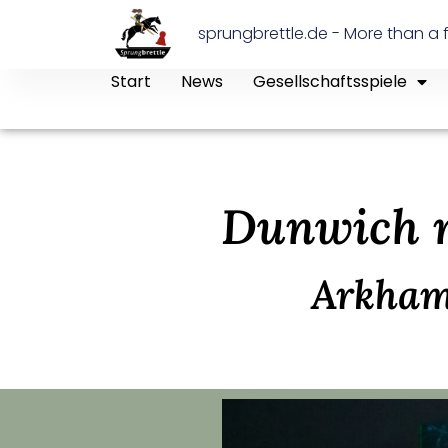
sprungbrettle.de - More than a f
Start
News
Gesellschaftsspiele
Dunwich r
Arkham 