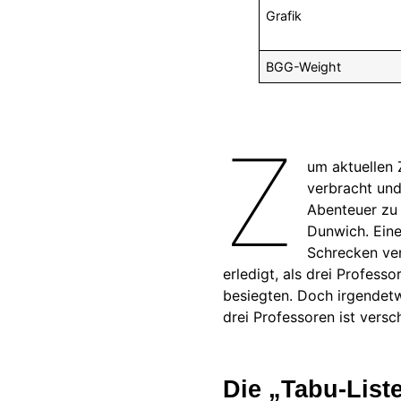
Grafik
BGG-Weight
Z
um aktuellen 
verbracht un
Abenteuer zu 
Dunwich. Eine
Schrecken ver
erledigt, als drei Profess
besiegten. Doch irgendetw
drei Professoren ist vers
Die „Tabu-List