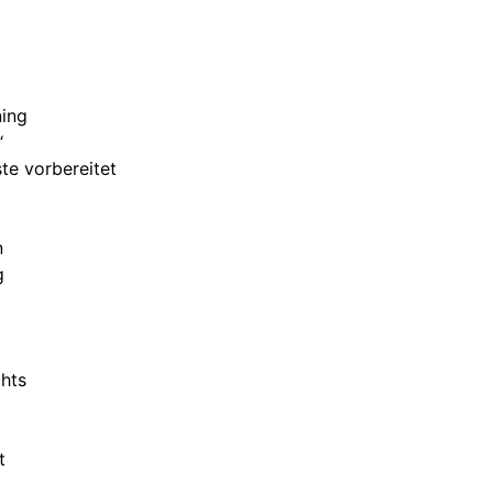
ning
“
te vorbereitet
n
g
chts
t