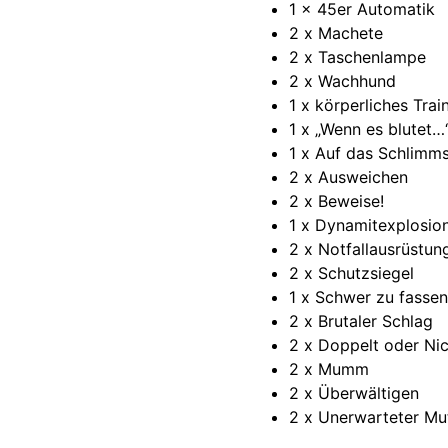
1 x 45er Automatik
2 x Machete
2 x Taschenlampe
2 x Wachhund
1 x körperliches Trai
1 x „Wenn es blutet…
1 x Auf das Schlimms
2 x Ausweichen
2 x Beweise!
1 x Dynamitexplosio
2 x Notfallausrüstun
2 x Schutzsiegel
1 x Schwer zu fassen
2 x Brutaler Schlag
2 x Doppelt oder Ni
2 x Mumm
2 x Überwältigen
2 x Unerwarteter Mu